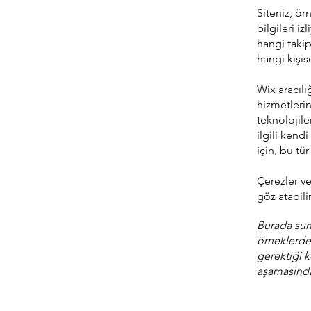
Siteniz, ör
bilgileri iz
hangi takip 
hangi kişis
Wix aracılı
hizmetlerin
teknolojile
ilgili kend
için, bu tür
Çerezler ve
göz atabilir
Burada sunu
örneklerde
gerektiği k
aşamasında 