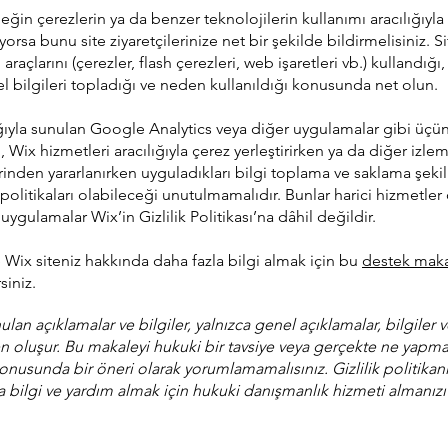
neğin çerezlerin ya da benzer teknolojilerin kullanımı aracılığıyla 
liyorsa bunu site ziyaretçilerinize net bir şekilde bildirmelisiniz. S
araçlarını (çerezler, flash çerezleri, web işaretleri vb.) kullandığı
el bilgileri topladığı ve neden kullanıldığı konusunda net olun.
ğıyla sunulan Google Analytics veya diğer uygulamalar gibi üçün
, Wix hizmetleri aracılığıyla çerez yerleştirirken ya da diğer izle
rinden yararlanırken uyguladıkları bilgi toplama ve saklama şekill
i politikaları olabileceği unutulmamalıdır. Bunlar harici hizmetle
 uygulamalar Wix’in Gizlilik Politikası’na dâhil değildir.
 Wix siteniz hakkında daha fazla bilgi almak için bu
destek maka
siniz.
lan açıklamalar ve bilgiler, yalnızca genel açıklamalar, bilgiler 
n oluşur. Bu makaleyi hukuki bir tavsiye veya gerçekte ne yapma
onusunda bir öneri olarak yorumlamamalısınız. Gizlilik politikan
bilgi ve yardım almak için hukuki danışmanlık hizmeti almanızı 