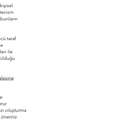
kişisel
itenizin
, bunların
cü taraf
me
eri ile
r olduğu
lesine
ve
nız
ızı oluşturma
öneririz.