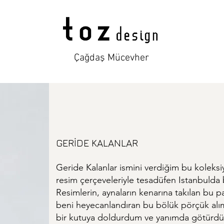
Çağdaş Mücevher
GERİDE KALANLAR
Geride Kalanlar ismini verdiğim bu kolek
resim çerçeveleriyle tesadüfen Istanbulda 
Resimlerin, aynaların kenarına takılan bu par
beni heyecanlandıran bu bölük pörçük alım
bir kutuya doldurdum ve yanımda götürd